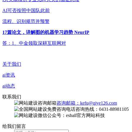
AI可否按照中国队此前
流程、识别规范并预警
17篇论文，详解图的机器学习趋势 NeurIP
答：1、中金领取深耕互联网对
关于我们
ai资讯
ai动态
联系我们
咨询邮箱：kefu@qiye126.com
咨询热线：0431-88981105
微信公众号：esball官方网站科技
给我们留言