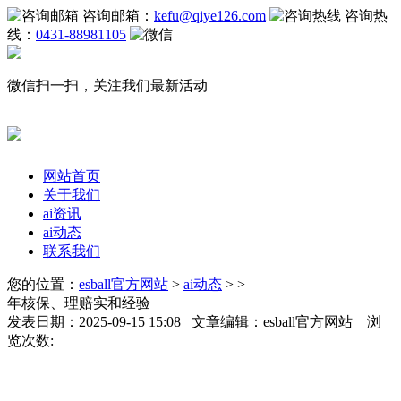
咨询邮箱：
kefu@qiye126.com
咨询热
线：
0431-88981105
微信扫一扫，关注我们最新活动
网站首页
关于我们
ai资讯
ai动态
联系我们
您的位置：
esball官方网站
>
ai动态
> >
年核保、理赔实和经验
发表日期：2025-09-15 15:08 文章编辑：esball官方网站 浏
览次数: