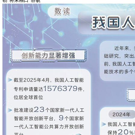
勒“将来糊口”容貌