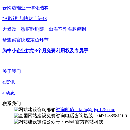
云网边端业一体化结构
“A影视”加快财产进化
大堡礁、悉尼歌剧院、出海不雅海豚遭到
帮查察官快速定位环节
为中小企业供给3个月免费利用权及专属手
关于我们
ai资讯
ai动态
联系我们
咨询邮箱：kefu@qiye126.com
咨询热线：0431-88981105
微信公众号：esball官方网站科技