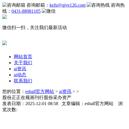
咨询邮箱：
kefu@qiye126.com
咨询热
线：
0431-88981105
微信扫一扫，关注我们最新活动
网站首页
关于我们
ai资讯
ai动态
联系我们
您的位置：
esball官方网站
>
ai资讯
> >
股份正正在规画刊行股份采办资产
发表日期：2025-12-01 08:58 文章编辑：esball官方网站 浏
览次数: