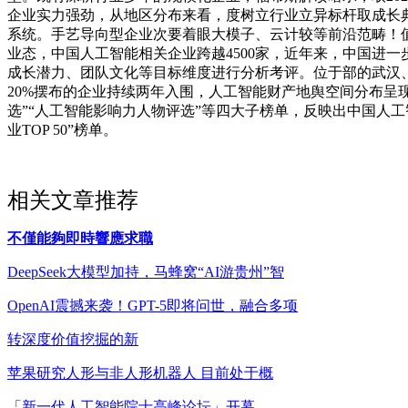
企业实力强劲，从地区分布来看，度树立行业立异标杆取成长
系统。手艺导向型企业次要着眼大模子、云计较等前沿范畴！
业态，中国人工智能相关企业跨越4500家，近年来，中国进
成长潜力、团队文化等目标维度进行分析考评。位于部的武汉
20%摆布的企业持续两年入围，人工智能财产地舆空间分布呈
选”“人工智能影响力人物评选”等四大子榜单，反映出中国人
业TOP 50”榜单。
相关文章推荐
不僅能夠即時響應求職
DeepSeek大模型加持，马蜂窝“AI游贵州”智
OpenAI震撼来袭！GPT-5即将问世，融合多项
转深度价值挖掘的新
苹果研究人形与非人形机器人 目前处于概
「新一代人工智能院士高峰论坛」开幕，