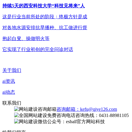
持续5天的西安科技大学“科技见将来”人
这是行业当前所处的阶段；终极方针是成
对各地水源安排抗旱播种、抗工做进行督
抱起白叟、操做明火等
它实现了行业初创的完全问诊对话
关于我们
ai资讯
ai动态
联系我们
咨询邮箱：kefu@qiye126.com
咨询热线：0431-88981105
微信公众号：esball官方网站科技