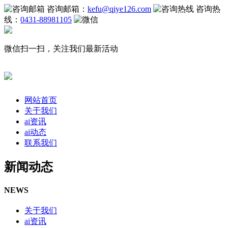
咨询邮箱：
kefu@qiye126.com
咨询热
线：
0431-88981105
微信扫一扫，关注我们最新活动
网站首页
关于我们
ai资讯
ai动态
联系我们
新闻动态
NEWS
关于我们
ai资讯